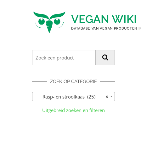
Ga
naar
VEGAN WIKI
de
inhoud
DATABASE VAN VEGAN PRODUCTEN I
ZOEK OP CATEGORIE
Rasp- en strooikaas (25)
×
Uitgebreid zoeken en filteren