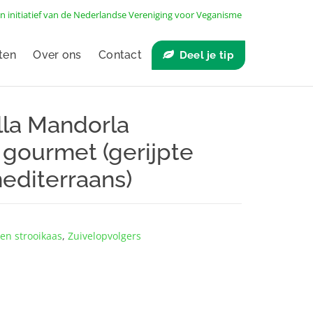
n initiatief van de
Nederlandse Vereniging voor Veganisme
ten
Over ons
Contact
Deel je tip
lla Mandorla
gourmet (gerijpte
editerraans)
en strooikaas
,
Zuivelopvolgers