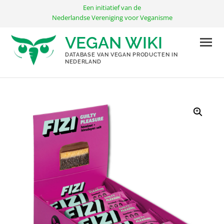
Ga
Een initiatief van de
naar
Nederlandse Vereniging voor Veganisme
de
VEGAN WIKI
inhoud
DATABASE VAN VEGAN PRODUCTEN IN
NEDERLAND