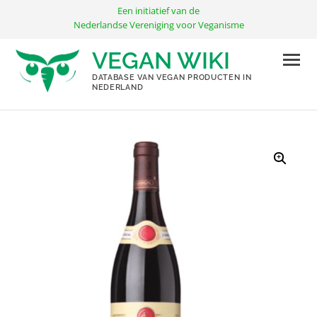
Ga
Een initiatief van de
naar
Nederlandse Vereniging voor Veganisme
de
VEGAN WIKI
inhoud
DATABASE VAN VEGAN PRODUCTEN IN
NEDERLAND