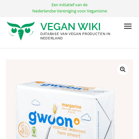
Ga
Een initiatief van de
naar
Nederlandse Vereniging voor Veganisme
de
VEGAN WIKI
inhoud
DATABASE VAN VEGAN PRODUCTEN IN
NEDERLAND