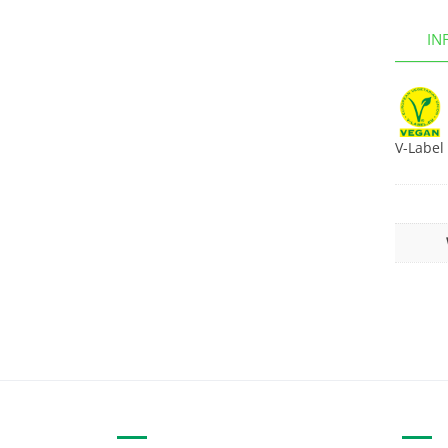
IN
V-Label