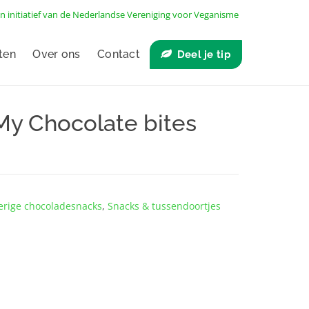
n initiatief van de
Nederlandse Vereniging voor Veganisme
ten
Over ons
Contact
Deel je tip
My Chocolate bites
erige chocoladesnacks
,
Snacks & tussendoortjes