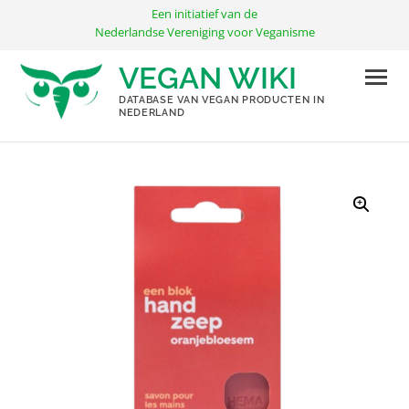
Ga
Een initiatief van de
naar
Nederlandse Vereniging voor Veganisme
de
VEGAN WIKI
inhoud
DATABASE VAN VEGAN PRODUCTEN IN
NEDERLAND