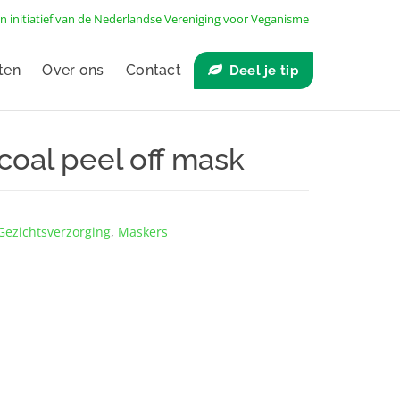
n initiatief van de
Nederlandse Vereniging voor Veganisme
ten
Over ons
Contact
Deel je tip
oal peel off mask
Gezichts­verzorging
,
Maskers