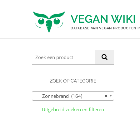
Ga
naar
VEGAN WIKI
de
inhoud
DATABASE VAN VEGAN PRODUCTEN I
ZOEK OP CATEGORIE
Zonnebrand (164)
×
Uitgebreid zoeken en filteren