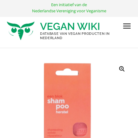
Ga
Een initiatief van de
naar
Nederlandse Vereniging voor Veganisme
de
VEGAN WIKI
inhoud
DATABASE VAN VEGAN PRODUCTEN IN
NEDERLAND