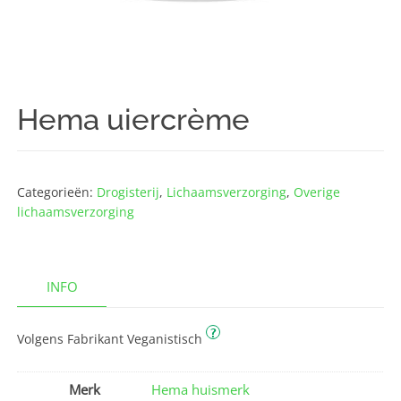
Hema uiercrème
Categorieën:
Drogisterij
,
Lichaams­verzorging
,
Overige
lichaams­verzorging
INFO
?
Volgens Fabrikant Veganistisch
Merk
Hema huismerk