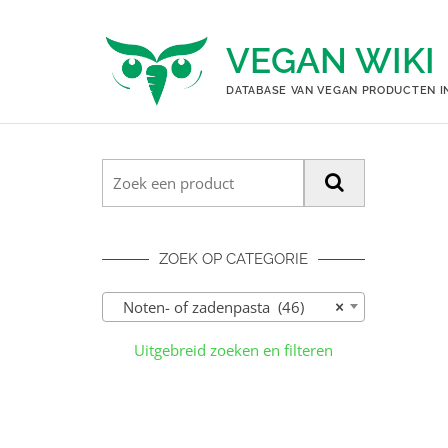
Ga
naar
VEGAN WIKI
de
inhoud
DATABASE VAN VEGAN PRODUCTEN I
ZOEK OP CATEGORIE
Noten- of zadenpasta (46)
×
Uitgebreid zoeken en filteren