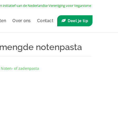
n initiatief van de
Nederlandse Vereniging voor Veganisme
ten
Over ons
Contact
Deel je tip
emengde notenpasta
,
Noten- of zadenpasta