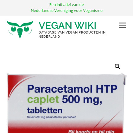
Ga
Een initiatief van de
naar
Nederlandse Vereniging voor Veganisme
de
VEGAN WIKI
inhoud
DATABASE VAN VEGAN PRODUCTEN IN
NEDERLAND