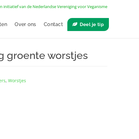
n initiatief van de
Nederlandse Vereniging voor Veganisme
ten
Over ons
Contact
Deel je tip
ng groente worstjes
ers
,
Worstjes