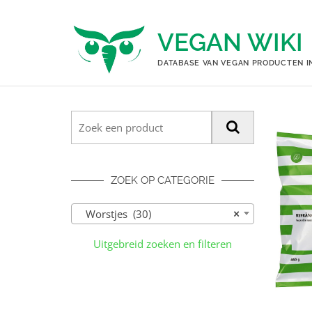
Ga
naar
VEGAN WIKI
de
inhoud
DATABASE VAN VEGAN PRODUCTEN I
ZOEK OP CATEGORIE
Worstjes (30)
×
Uitgebreid zoeken en filteren