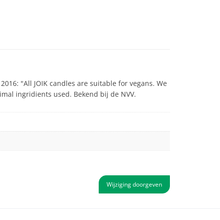
16: "All JOIK candles are suitable for vegans. We
imal ingridients used. Bekend bij de NVV.
Wijziging doorgeven