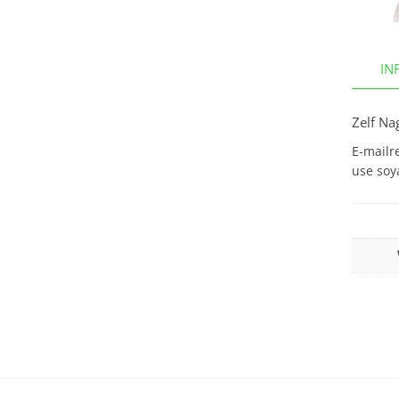
IN
Zelf Na
E-mailr
use soy