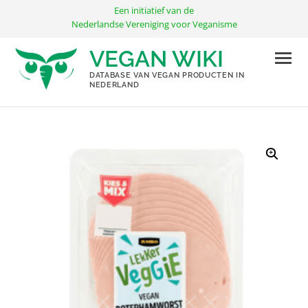
Ga
Een initiatief van de
naar
Nederlandse Vereniging voor Veganisme
de
VEGAN WIKI
inhoud
DATABASE VAN VEGAN PRODUCTEN IN
NEDERLAND