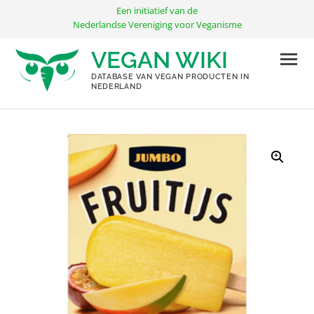
Ga
Een initiatief van de
naar
Nederlandse Vereniging voor Veganisme
de
VEGAN WIKI
inhoud
DATABASE VAN VEGAN PRODUCTEN IN
NEDERLAND