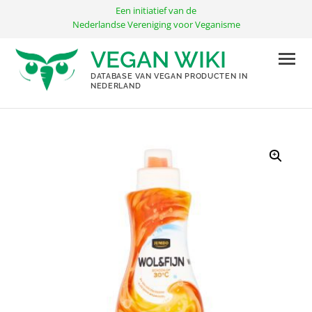
Ga
Een initiatief van de
naar
Nederlandse Vereniging voor Veganisme
de
VEGAN WIKI
inhoud
DATABASE VAN VEGAN PRODUCTEN IN
NEDERLAND