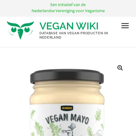
Ga
Een initiatief van de
naar
Nederlandse Vereniging voor Veganisme
de
VEGAN WIKI
inhoud
DATABASE VAN VEGAN PRODUCTEN IN
NEDERLAND