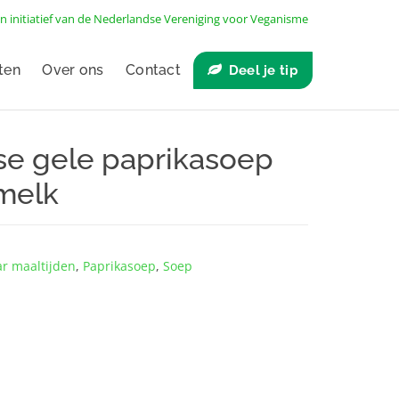
n initiatief van de
Nederlandse Vereniging voor Veganisme
ten
Over ons
Contact
Deel je tip
e gele paprikasoep
melk
ar maaltijden
,
Paprikasoep
,
Soep