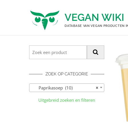
Ga
naar
VEGAN WIKI
de
inhoud
DATABASE VAN VEGAN PRODUCTEN I
ZOEK OP CATEGORIE
Paprikasoep (10)
×
Uitgebreid zoeken en filteren