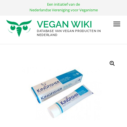
Ga
Een initiatief van de
naar
Nederlandse Vereniging voor Veganisme
de
VEGAN WIKI
inhoud
DATABASE VAN VEGAN PRODUCTEN IN
NEDERLAND