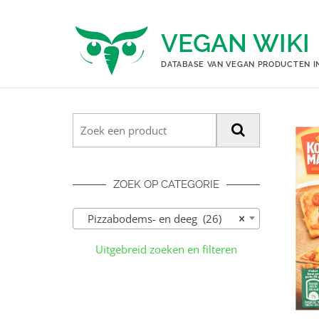
Ga
naar
VEGAN WIKI
de
inhoud
DATABASE VAN VEGAN PRODUCTEN I
ZOEK OP CATEGORIE
Pizzabodems- en deeg (26)
×
Uitgebreid zoeken en filteren