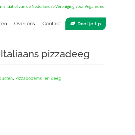
n initiatief van de
Nederlandse Vereniging voor Veganisme
ten
Over ons
Contact
Deel je tip
taliaans pizzadeeg
ducten
,
Pizzabodems- en deeg