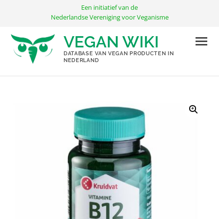
Ga
Een initiatief van de
naar
Nederlandse Vereniging voor Veganisme
de
VEGAN WIKI
inhoud
DATABASE VAN VEGAN PRODUCTEN IN
NEDERLAND