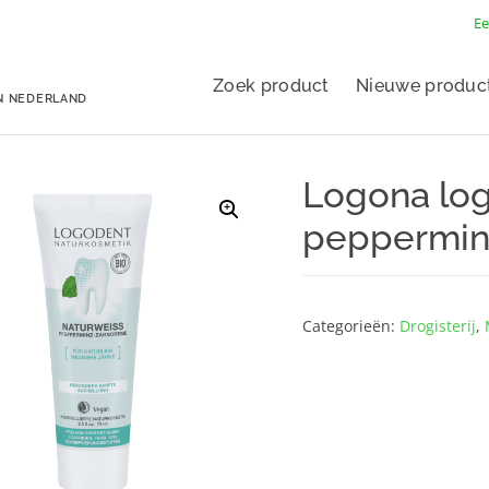
Ee
Zoek product
Nieuwe produc
N NEDERLAND
Logona log
peppermin
Categorieën:
Drogisterij
,