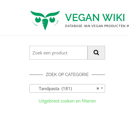
Ga
naar
VEGAN WIKI
de
inhoud
DATABASE VAN VEGAN PRODUCTEN I
ZOEK OP CATEGORIE
Tandpasta (181)
×
Uitgebreid zoeken en filteren