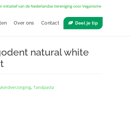
n initiatief van de
Nederlandse Vereniging voor Veganisme
ten
Over ons
Contact
Deel je tip
odent natural white
t
Mondverzorging
,
Tandpasta