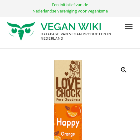
Ga
Een initiatief van de
naar
Nederlandse Vereniging voor Veganisme
de
VEGAN WIKI
inhoud
DATABASE VAN VEGAN PRODUCTEN IN
NEDERLAND