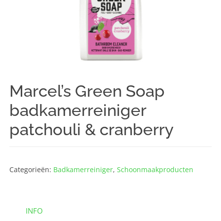
Marcel’s Green Soap
badkamerreiniger
patchouli & cranberry
Categorieën:
Badkamer­reiniger
,
Schoonmaak­producten
INFO