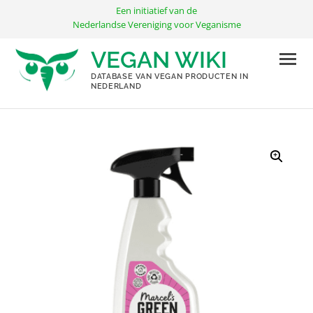
Ga
Een initiatief van de
naar
Nederlandse Vereniging voor Veganisme
de
VEGAN WIKI
inhoud
DATABASE VAN VEGAN PRODUCTEN IN
NEDERLAND