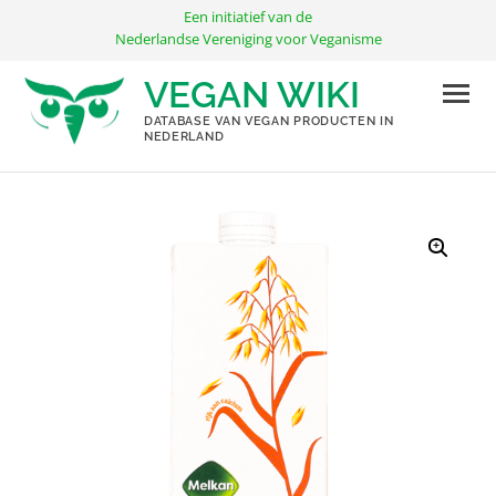
Ga
Een initiatief van de
naar
Nederlandse Vereniging voor Veganisme
de
VEGAN WIKI
inhoud
DATABASE VAN VEGAN PRODUCTEN IN
NEDERLAND