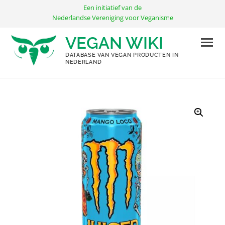
Ga
Een initiatief van de
naar
Nederlandse Vereniging voor Veganisme
de
VEGAN WIKI
inhoud
DATABASE VAN VEGAN PRODUCTEN IN
NEDERLAND