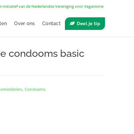
n initiatief van de
Nederlandse Vereniging voor Veganisme
ten
Over ons
Contact
Deel je tip
e condooms basic
ie­middelen
,
Condooms