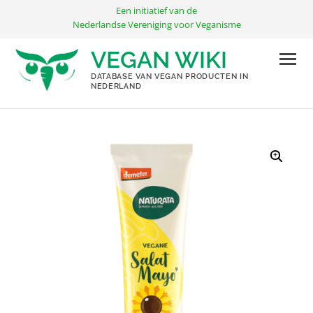
Ga
Een initiatief van de
naar
Nederlandse Vereniging voor Veganisme
de
VEGAN WIKI
inhoud
DATABASE VAN VEGAN PRODUCTEN IN
NEDERLAND