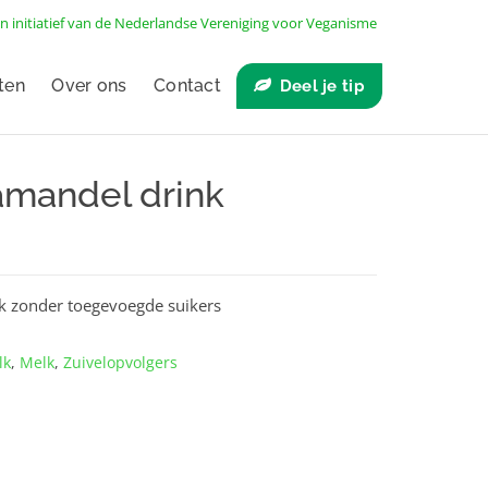
n initiatief van de
Nederlandse Vereniging voor Veganisme
ten
Over ons
Contact
Deel je tip
 amandel drink
k zonder toegevoegde suikers
lk
,
Melk
,
Zuivelopvolgers