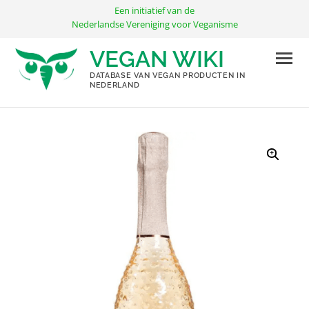
Ga
Een initiatief van de
naar
Nederlandse Vereniging voor Veganisme
de
VEGAN WIKI
inhoud
DATABASE VAN VEGAN PRODUCTEN IN
NEDERLAND