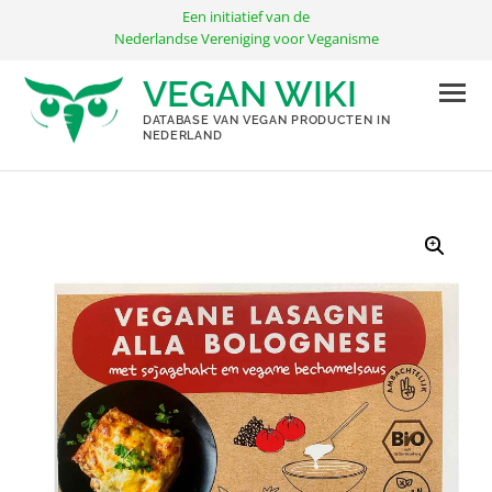
Ga
Een initiatief van de
naar
Nederlandse Vereniging voor Veganisme
de
VEGAN WIKI
inhoud
DATABASE VAN VEGAN PRODUCTEN IN
NEDERLAND