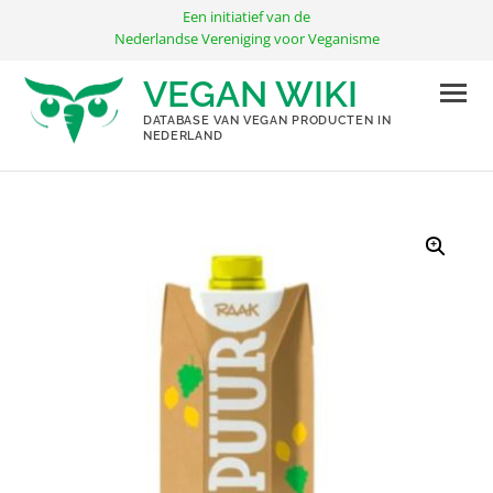
Ga
Een initiatief van de
naar
Nederlandse Vereniging voor Veganisme
de
VEGAN WIKI
inhoud
DATABASE VAN VEGAN PRODUCTEN IN
NEDERLAND