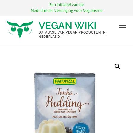
Ga
Een initiatief van de
naar
Nederlandse Vereniging voor Veganisme
de
VEGAN WIKI
inhoud
DATABASE VAN VEGAN PRODUCTEN IN
NEDERLAND