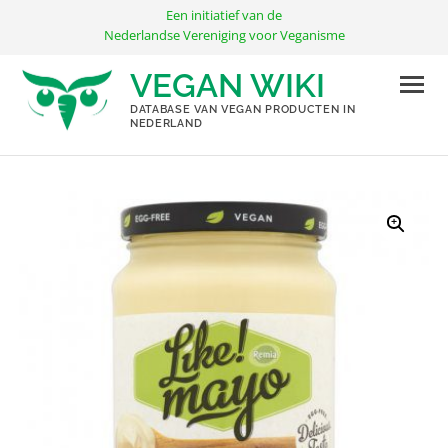
Ga
Een initiatief van de
naar
Nederlandse Vereniging voor Veganisme
de
VEGAN WIKI
inhoud
DATABASE VAN VEGAN PRODUCTEN IN
NEDERLAND