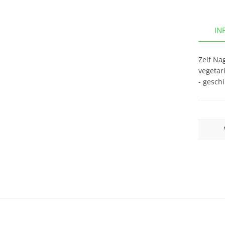
IN
Zelf Na
vegetar
- geschi