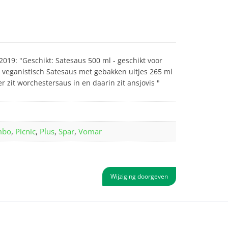
019: "Geschikt: Satesaus 500 ml - geschikt voor
n veganistisch Satesaus met gebakken uitjes 265 ml
er zit worchestersaus in en daarin zit ansjovis "
mbo
,
Picnic
,
Plus
,
Spar
,
Vomar
Wijziging doorgeven