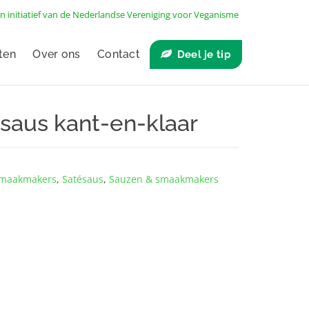
n initiatief van de
Nederlandse Vereniging voor Veganisme
ten
Over ons
Contact
Deel je tip
saus kant-en-klaar
 smaakmakers
,
Satésaus
,
Sauzen & smaakmakers