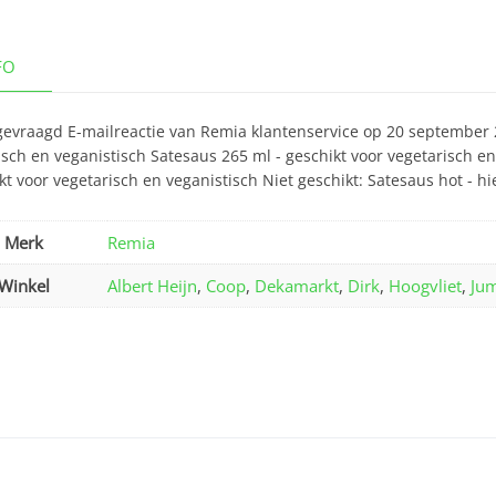
FO
gevraagd E-mailreactie van Remia klantenservice op 20 september 2
isch en veganistisch Satesaus 265 ml - geschikt voor vegetarisch e
kt voor vegetarisch en veganistisch Niet geschikt: Satesaus hot - hi
Merk
Remia
Winkel
Albert Heijn
,
Coop
,
Dekamarkt
,
Dirk
,
Hoogvliet
,
Ju