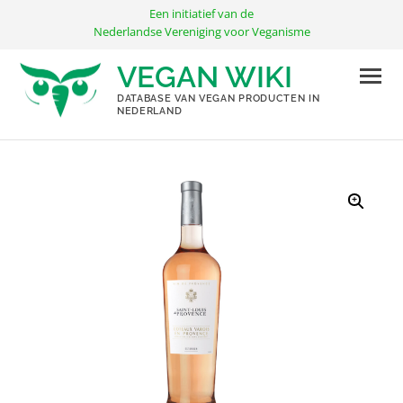
Ga
Een initiatief van de
naar
Nederlandse Vereniging voor Veganisme
de
VEGAN WIKI
inhoud
DATABASE VAN VEGAN PRODUCTEN IN
NEDERLAND