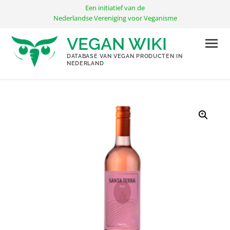
Ga
Een initiatief van de
naar
Nederlandse Vereniging voor Veganisme
de
VEGAN WIKI
inhoud
DATABASE VAN VEGAN PRODUCTEN IN
NEDERLAND