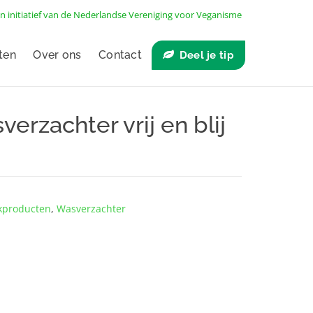
n initiatief van de
Nederlandse Vereniging voor Veganisme
ten
Over ons
Contact
Deel je tip
erzachter vrij en blij
­producten
,
Wasverzachter