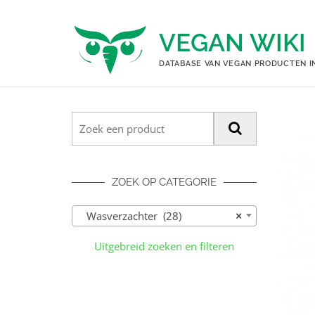
Ga
naar
VEGAN WIKI
de
inhoud
DATABASE VAN VEGAN PRODUCTEN I
ZOEK OP CATEGORIE
Wasverzachter (28)
×
Uitgebreid zoeken en filteren