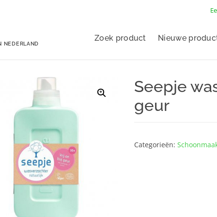
Ee
Zoek product
Nieuwe produc
N NEDERLAND
Seepje wasv
geur
Categorieën:
Schoonmaak