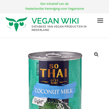
Ga
Een initiatief van de
naar
Nederlandse Vereniging voor Veganisme
de
VEGAN WIKI
inhoud
DATABASE VAN VEGAN PRODUCTEN IN
NEDERLAND