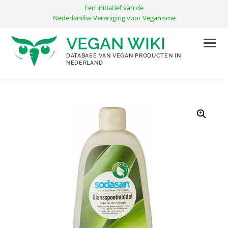
Ga
Een initiatief van de
naar
Nederlandse Vereniging voor Veganisme
de
VEGAN WIKI
inhoud
DATABASE VAN VEGAN PRODUCTEN IN
NEDERLAND