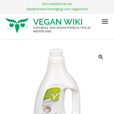
Ga
Een initiatief van de
naar
Nederlandse Vereniging voor Veganisme
de
VEGAN WIKI
inhoud
DATABASE VAN VEGAN PRODUCTEN IN
NEDERLAND