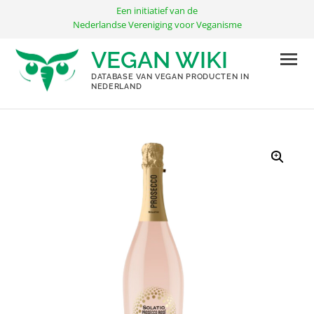
Ga
Een initiatief van de
naar
Nederlandse Vereniging voor Veganisme
de
VEGAN WIKI
inhoud
DATABASE VAN VEGAN PRODUCTEN IN
NEDERLAND