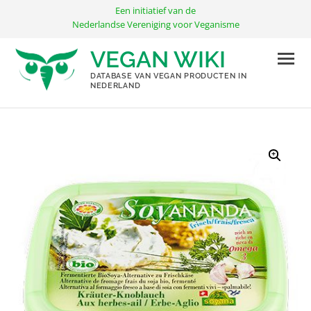
Ga
Een initiatief van de
naar
Nederlandse Vereniging voor Veganisme
de
VEGAN WIKI
inhoud
DATABASE VAN VEGAN PRODUCTEN IN
NEDERLAND