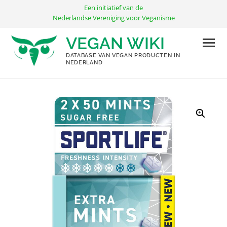
Ga
Een initiatief van de
naar
Nederlandse Vereniging voor Veganisme
de
VEGAN WIKI
inhoud
DATABASE VAN VEGAN PRODUCTEN IN
NEDERLAND