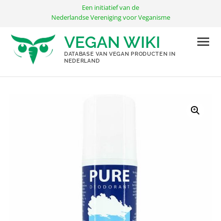
Ga
Een initiatief van de
naar
Nederlandse Vereniging voor Veganisme
de
VEGAN WIKI
inhoud
DATABASE VAN VEGAN PRODUCTEN IN
NEDERLAND