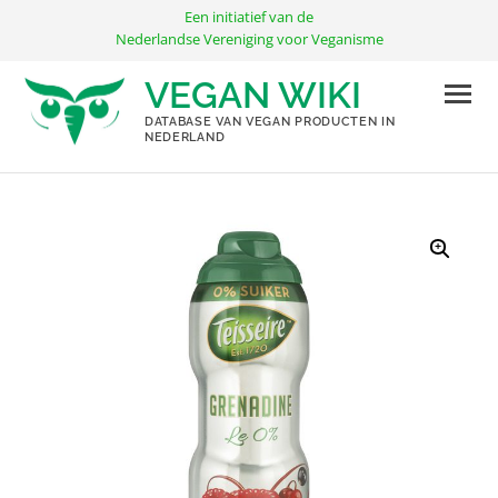
Ga
Een initiatief van de
naar
Nederlandse Vereniging voor Veganisme
de
VEGAN WIKI
inhoud
DATABASE VAN VEGAN PRODUCTEN IN
NEDERLAND