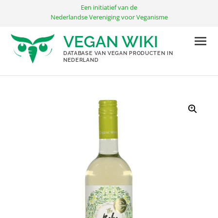
Ga
Een initiatief van de
naar
Nederlandse Vereniging voor Veganisme
de
VEGAN WIKI
inhoud
DATABASE VAN VEGAN PRODUCTEN IN
NEDERLAND