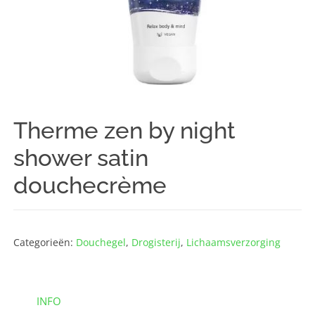
Therme zen by night
shower satin
douchecrème
Categorieën:
Douchegel
,
Drogisterij
,
Lichaams­verzorging
INFO