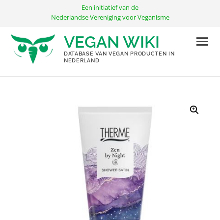
Ga
Een initiatief van de
naar
Nederlandse Vereniging voor Veganisme
de
VEGAN WIKI
inhoud
DATABASE VAN VEGAN PRODUCTEN IN
NEDERLAND