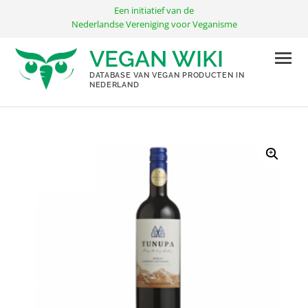
Ga
Een initiatief van de
naar
Nederlandse Vereniging voor Veganisme
de
VEGAN WIKI
inhoud
DATABASE VAN VEGAN PRODUCTEN IN
NEDERLAND